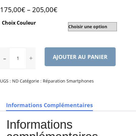
175,00
€
–
205,00
€
Choix Couleur
quantité
AJOUTER AU PANIER
de
SAMSUNG
GALAXY
S6
UGS :
ND
Catégorie :
Réparation Smartphones
EDGE
PLUS
Informations Complémentaires
Informations