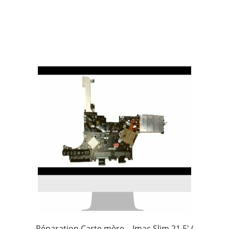
Réparation Carte mère – Imac Slim 21,5′ (