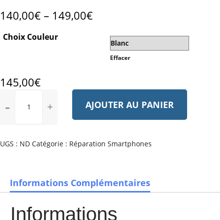
140,00
€
–
149,00
€
Choix Couleur
Effacer
145,00
€
quantité
AJOUTER AU PANIER
de
SAMSUNG
GALAXY
S6
UGS :
ND
Catégorie :
Réparation Smartphones
Informations Complémentaires
Informations