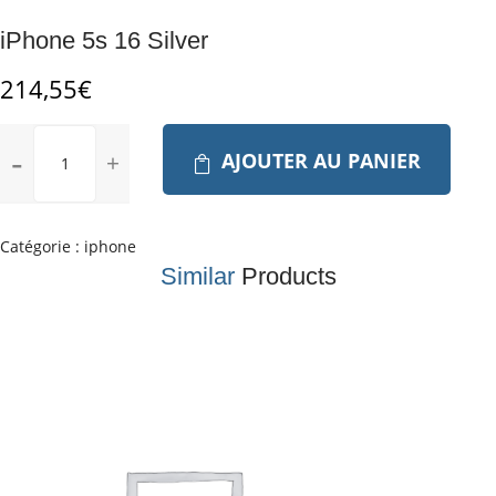
iPhone 5s 16 Silver
214,55
€
quantité
AJOUTER AU PANIER
de
iPhone
5s
16
Catégorie :
iphone
Silver
Similar
Products